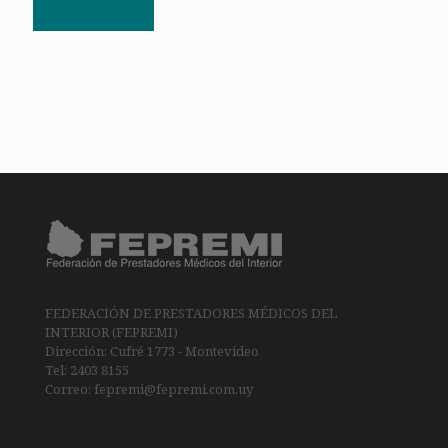
FEDERACIÓN DE PRESTADORES MÉDICOS DEL
INTERIOR (FEPREMI)
Dirección: Cufré 1773 - Montevideo
Tel: 2403 8155
Correo: fepremi@fepremi.com.uy