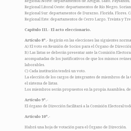
Regional Norte: departamentos de Artigas, Salto, Paysandú
Regional Litoral Oeste: departamentos de Río Negro, Sorian
Regional Sur: departamentos de Durazno, Florida, Flores, C
Regional Este: departamentos de Cerro Largo, Treinta y Tre
Capítulo III.- El acto eleccionario.
Artículo 8º.-
Regirán en las elecciones las siguientes norma
A) El voto en Reunión de Socios para el Órgano de Direcció
B) Las listas se deberán presentar ante la Comisión Electora
acompañadas de los justificativos de que los mismos reúnen l
laborables.
C) Cada institución tendrá un voto.
La elección de los cargos de integrantes de miembros de la C
el sistema de listas.
Los miembros serán propuestos en la propia Asamblea, debie
Artículo 9º.-
El órgano de Dirección facilitará a la Comisión Electoral tod
Artículo 10º.-
Habrá una hoja de votación para el Órgano de Dirección.