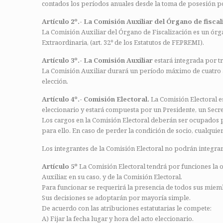
contados los períodos anuales desde la toma de posesión por 
Artículo 2º.- La Comisión Auxiliar del Órgano de fiscal
La Comisión Auxiliar del Órgano de Fiscalización es un órg
Extraordinaria, (art. 32º de los Estatutos de FEPREMI).
Artículo 3º.- La Comisión Auxiliar
estará integrada por t
La Comisión Auxiliar durará un período máximo de cuatro añ
elección.
Artículo 4º.- Comisión Electoral.
La Comisión Electoral es
eleccionario y estará compuesta por un Presidente, un Secret
Los cargos en la Comisión Electoral deberán ser ocupados 
para ello. En caso de perder la condición de socio, cualqui
Los integrantes de la Comisión Electoral no podrán integrar 
Artículo 5º
La Comisión Electoral tendrá por funciones la o
Auxiliar, en su caso, y de la Comisión Electoral.
Para funcionar se requerirá la presencia de todos sus miem
Sus decisiones se adoptarán por mayoría simple.
De acuerdo con las atribuciones estatutarias le compete:
A) Fijar la fecha lugar y hora del acto eleccionario.