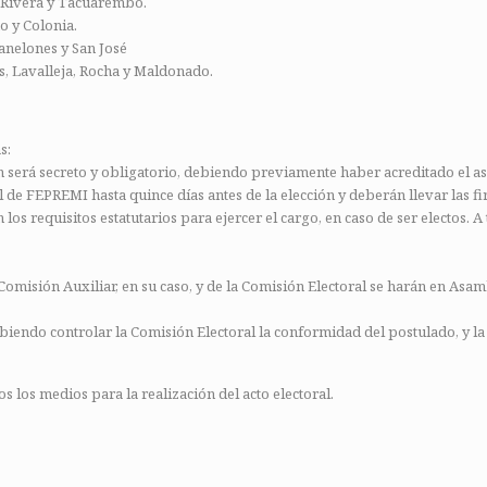
, Rivera y Tacuarembó.
o y Colonia.
anelones y San José
s, Lavalleja, Rocha y Maldonado.
s:
n será secreto y obligatorio, debiendo previamente haber acreditado el as
l de FEPREMI hasta quince días antes de la elección y deberán llevar las fir
os requisitos estatutarios para ejercer el cargo, en caso de ser electos. 
omisión Auxiliar, en su caso, y de la Comisión Electoral se harán en Asamb
ndo controlar la Comisión Electoral la conformidad del postulado, y la 
os los medios para la realización del acto electoral.