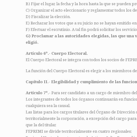
B) Fijar el lugar, la fecha y la hora hasta la que se pueden pre
C) Organizar el acto eleccionario y reglamentar todos los de
D) Fiscalizar la elección.
E) Rechazar los votos que a su juicio no se hayan emitido en
F) Efectuar el escrutinio. A tal fin podrá solicitar los servic
G) Proclamar a las autoridades elegidas, las que una 
eligió.
Artículo 6º.- Cuerpo Electoral.
El Cuerpo Electoral se integra con todos los socios de FEPR
La función del Cuerpo Electoral es elegir a los miembros del
Capítulo II.- Elegibilidad y cumplimiento de las funcio
Artículo 7º.-
Para ser candidato a un cargo de miembro del Ó
Los integrantes de todos los órganos continuarán en funcion
cualquiera sea la causal.
Las listas para los cargos titulares del Órgano de Dirección
territorialmente la corporación, a excepción del cargo para
que la del titular.
FEPREMI se divide territorialmente en cuatro regionales: