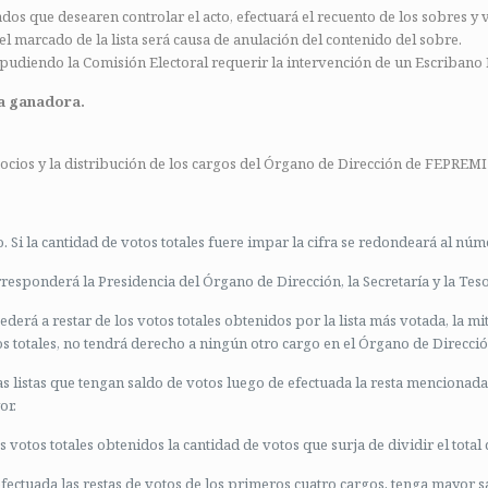
ados que desearen controlar el acto, efectuará el recuento de los sobres y v
l marcado de la lista será causa de anulación del contenido del sobre.
 pudiendo la Comisión Electoral requerir la intervención de un Escribano 
ta ganadora.
socios y la distribución de los cargos del Órgano de Dirección de FEPREMI 
. Si la cantidad de votos totales fuere impar la cifra se redondeará al núm
rresponderá la Presidencia del Órgano de Dirección, la Secretaría y la Teso
ederá a restar de los votos totales obtenidos por la lista más votada, la m
s totales, no tendrá derecho a ningún otro cargo en el Órgano de Direcció
las listas que tengan saldo de votos luego de efectuada la resta mencionada
or.
os votos totales obtenidos la cantidad de votos que surja de dividir el total
efectuada las restas de votos de los primeros cuatro cargos, tenga mayor s