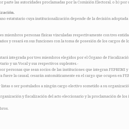
parte las autoridades proclamadas por la Comisión Electoral, o b) por ces
ización.
ano estatutario cuya institucionalización depende de la decisión adoptad
res miembros personas físicas vinculadas respectivamente con tres entida
os y cesará en sus funciones con la toma de posesión de los cargos de los
tará integrada por tres miembros elegidos por el Órgano de Fiscalización
ario y un Vocal y sus respectivos suplentes.-
por personas que sean socios de las instituciones que integran FEPREMI y
era fuere la causal, cesarán automáticamente en el cargo que ocupen en F
listas o ser postulados a ningún cargo electivo sometido a su organización
rganización y fiscalización del acto eleccionario y la proclamación de los
bros.