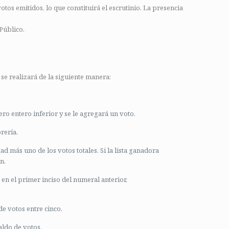
otos emitidos, lo que constituirá el escrutinio. La presencia
Público.
se realizará de la siguiente manera:
ero entero inferior y se le agregará un voto.
rería.
itad más uno de los votos totales.
Si la lista ganadora
n.
 en el primer inciso del numeral anterior,
 de votos entre cinco.
aldo de votos.