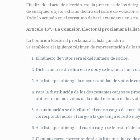
Finalizado el acto de elección, con la presencia de los deleg
de cualquier objeto extraño dentro del sobre de votación o e
Todo lo actuado en el escrutinio deberá extenderse en acta,
Artículo 15º.- La Comisión Electoral proclamará la lis
La Comisión Electoral proclamará la lista ganadora.
Se establece el siguiente régimen de representación de los 
El número de votos será el del número de socios.
Dicha suma se dividirá entre dos y se le sumará un voto
A la lista que obtenga la mayor cantidad de votos le co
Para la distribución de los dos restantes cargos se proc
obtuviera menos votos de la mitad más uno de los voto
A continuación se distribuirá el cuarto cargo de entre 
correspondiéndole el cargo a la que tenga el resto may
A la lista que obtenga el cuarto cargo se le restará de l
El quinto cargo corresponderá a la lista que, luego de 