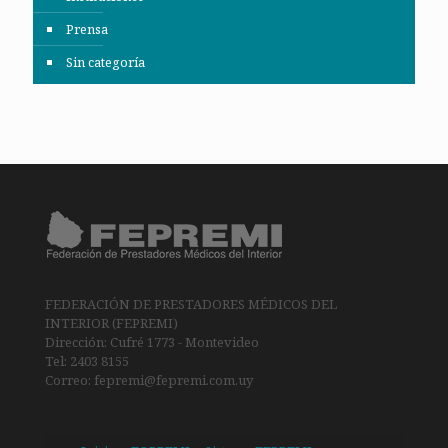
Prensa
Sin categoría
FEDERACIÓN DE PRESTADORES MÉDICOS DEL
INTERIOR (FEPREMI)
Dirección: Cufré 1773 - Montevideo
Tel: 2403 8155
Correo: fepremi@fepremi.com.uy