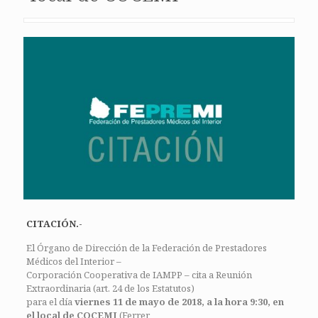
CITACIÓN.-
El Órgano de Dirección de la Federación de Prestadores
Médicos del Interior –
Corporación Cooperativa de IAMPP – cita a Reunión
Extraordinaria (art. 24 de los Estatutos)
para el día
viernes 11 de mayo de 2018, a la hora 9:30, en
el local de COCEMI
(Ferrer