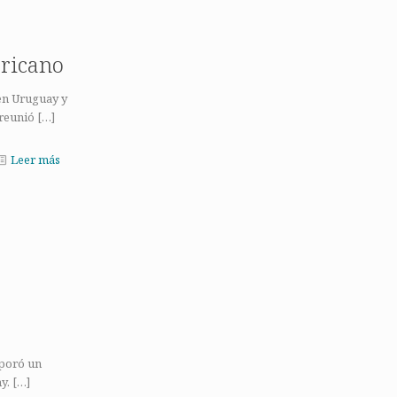
ericano
 en Uruguay y
 reunió
[…]
Leer más
rporó un
y.
[…]