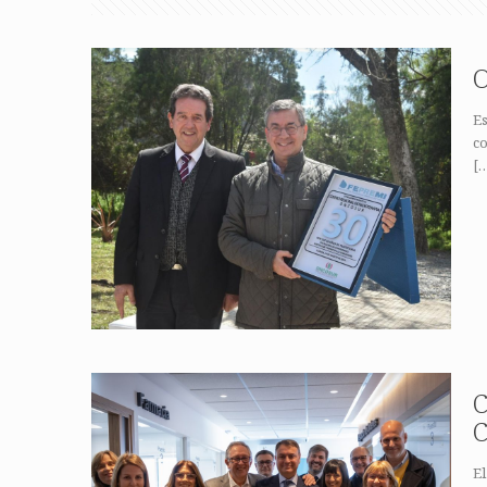
O
Es
co
[
C
C
El