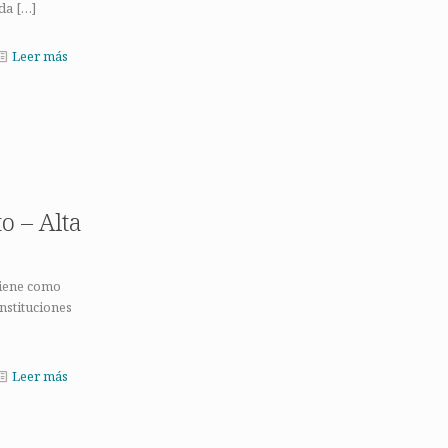
ada
[…]
Leer más
o – Alta
tiene como
instituciones
Leer más