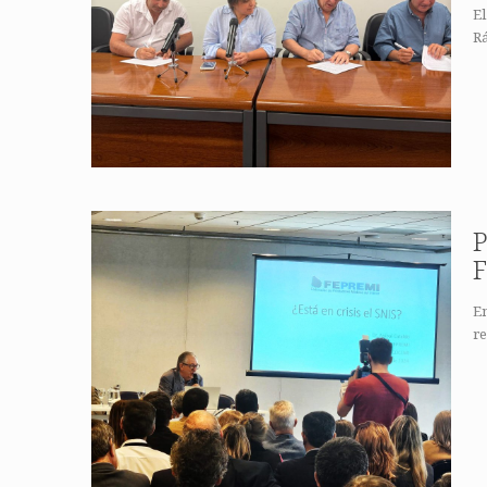
El
Rá
P
F
En
re