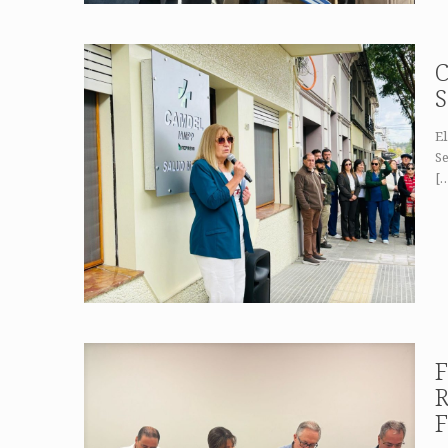
C
S
E
Se
[
F
R