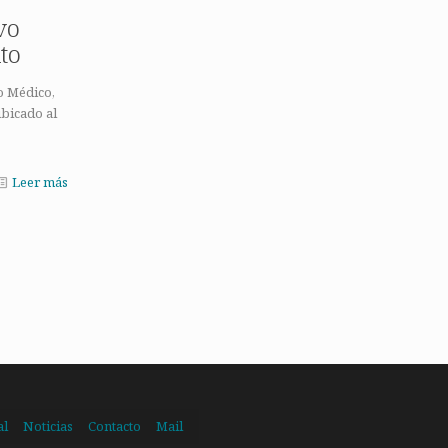
vo
to
o Médico,
ubicado al
Leer más
al
Noticias
Contacto
Mail