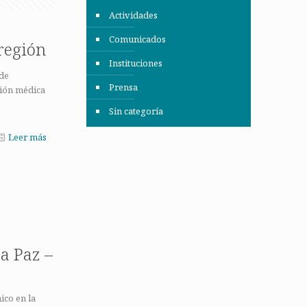
Actividades
Comunicados
 región
Instituciones
 de
Prensa
ción médica
Sin categoría
Leer más
a Paz –
ico en la