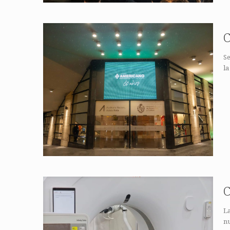
C
Se
la
C
La
n