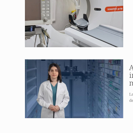
A
i
m
L
de