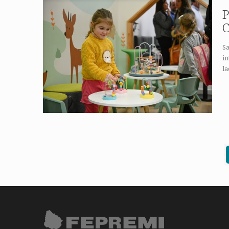
P
C
Sa
in
l