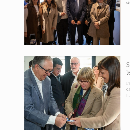
c
S
t
Fu
ob
[