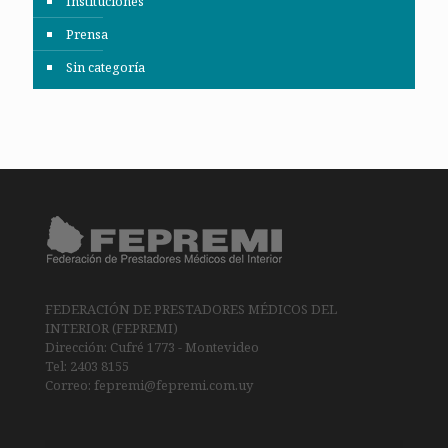
Instituciones
Prensa
Sin categoría
FEDERACIÓN DE PRESTADORES MÉDICOS DEL
INTERIOR (FEPREMI)
Dirección: Cufré 1773 - Montevideo
Tel: 2403 8155
Correo: fepremi@fepremi.com.uy