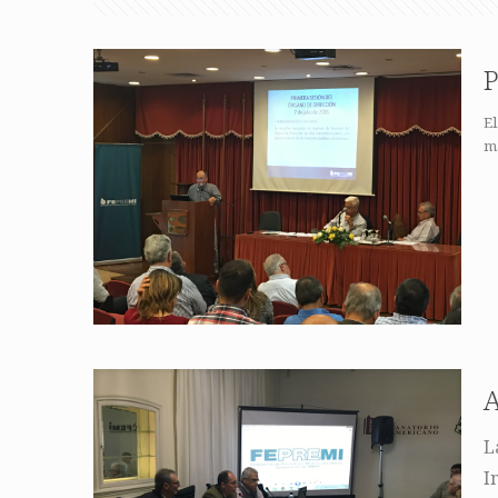
El
ma
A
L
I