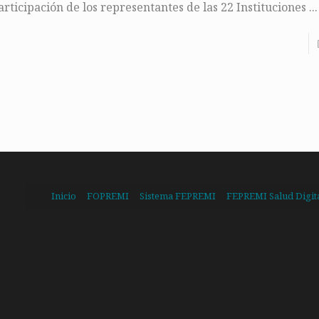
articipación de los representantes de las 22 Instituciones ...
Inicio
FOPREMI
Sistema FEPREMI
FEPREMI Salud Digit