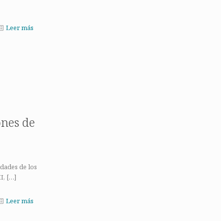
Leer más
e
ones de
idades de los
I,
[…]
Leer más