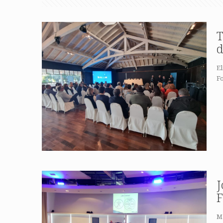
T
d
El
F
J
F
Má