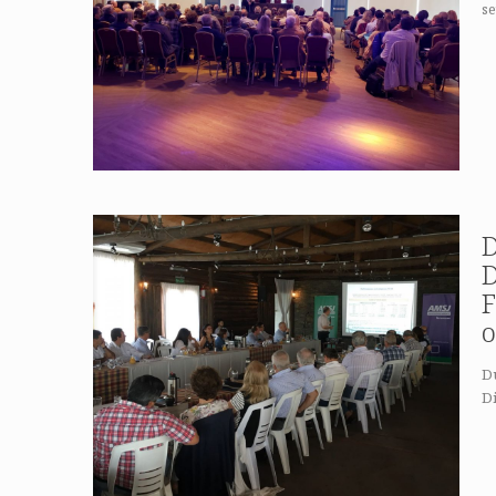
se
D
D
F
o
Du
Di