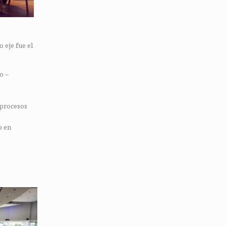
 eje fue el
jo –
s procesos
o en