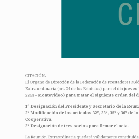
CITACIÓN.-
El Órgano de Dirección de la Federación de Prestadores Mé
Extraordinaria
(art. 24 de los Estatutos) para el día
jueves 
2244 – Montevideo) para tratar el siguiente
orden del d
1º Designación del Presidente y Secretario de la Reun
2º Modificación de los artículos 32º, 33º, 35º y 36º d
Cooperativa.
3º Designación de tres socios para firmar el acta.
La Reunión Extraordinaria quedará válidamente constituida,