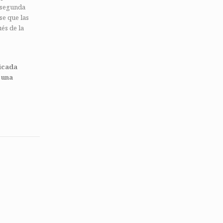
a segunda
se que las
és de la
ficada
 una