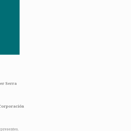
rer Serra
r Corporación
 presentes,