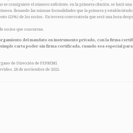
 no se consiguiere el número suficiente, en la primera citación, se hará un
primera, llenando las mismas formalidades que la primera y estableciéndo
ento (25%) de los socios.- En tercera convocatoria que será una hora despu
de socios que concurran.
otorgamiento del mandato en
instrumento privado, con la firma certi
imple carta poder sin firma certificada, cuando sea especial
para
rgano de Dirección de FEPREMI.
video, 28 de noviembre de 2025.