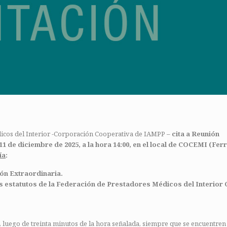
dicos del Interior -Corporación Cooperativa de IAMPP –
cita a Reunión
11 de diciembre de 2025, a la hora 14:00, en el local de COCEMI (Fer
ía
:
ión Extraordinaria.
e los estatutos de la Federación de Prestadores Médicos del Interio
 luego de treinta minutos de la hora señalada, siempre que se encuentren