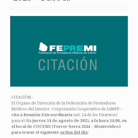
CITACIÓN.-
El Órgano de Dirección de la Federación de Prestadores
Médicos del Interior -Corporación Cooperativa de IAMPP –
cita a Reunión Extraordinaria
(art. 24 de los Estatutos)
para el día
jueves 14 de agosto de 2025, a la hora 14:00, en
el local de COCEMI (Ferrer Serra 2244 – Montevideo)
para tratar el siguiente
orden del día
: