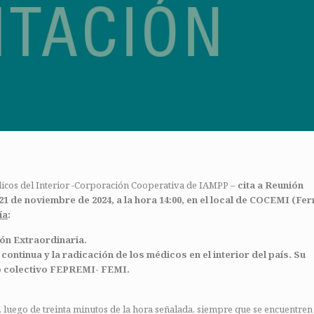
dicos del Interior -Corporación Cooperativa de IAMPP –
cita a Reunión
21 de noviembre de 2024, a la hora 14:00, en el local de COCEMI (Fe
ía
:
ión Extraordinaria.
ntinua y la radicación de los médicos en el interior del país. Su
io colectivo FEPREMI- FEMI.
 luego de treinta minutos de la hora señalada, siempre que se encuentren