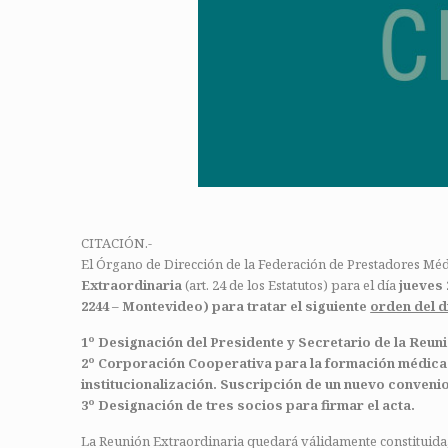
CITACIÓN.-
El Órgano de Dirección de la Federación de Prestadores Mé
Extraordinaria
(art. 24 de los Estatutos) para el día
jueves 
2244 – Montevideo) para tratar el siguiente
orden del d
1º Designación del Presidente y Secretario de la Reun
2º Corporación Cooperativa para la formación médica co
institucionalización. Suscripción de un nuevo conven
3º Designación de tres socios para firmar el acta.
La Reunión Extraordinaria quedará válidamente constituida,