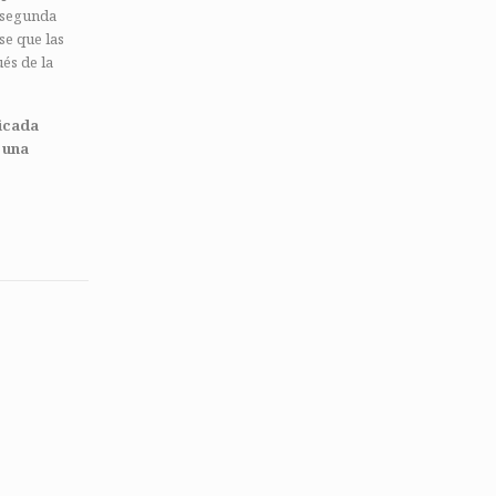
a segunda
se que las
és de la
ficada
 una