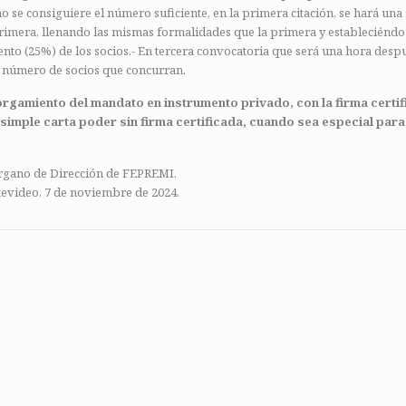
 no se consiguiere el número suficiente, en la primera citación, se hará un
primera, llenando las mismas formalidades que la primera y estableciéndo
ento (25%) de los socios.- En tercera convocatoria que será una hora despu
l número de socios que concurran.
otorgamiento del mandato en
instrumento privado, con la firma certi
imple carta poder sin firma certificada, cuando sea especial
para
rgano de Dirección de FEPREMI.
evideo, 7 de noviembre de 2024.