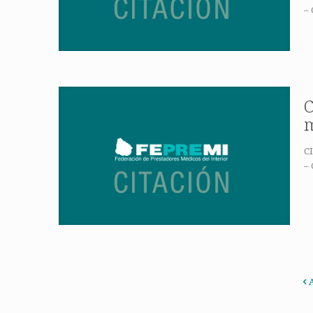
– 
C
CI
– 