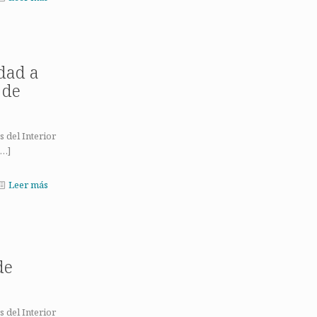
dad a
 de
 del Interior
…]
Leer más
de
 del Interior