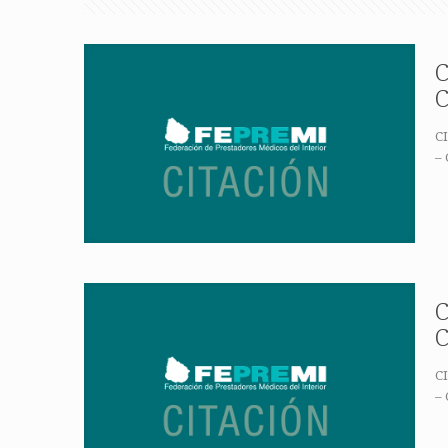
C
C
CI
– 
C
C
CI
– 