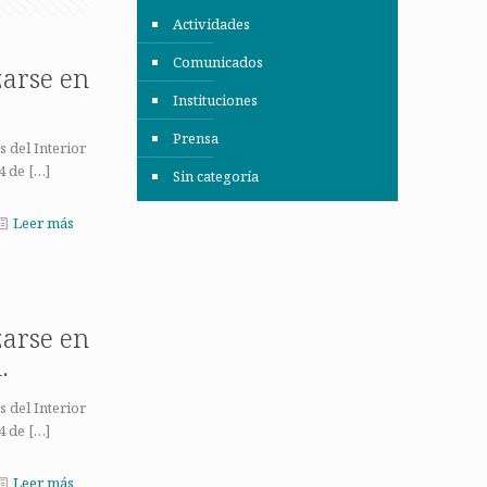
Actividades
Comunicados
zarse en
Instituciones
Prensa
 del Interior
4 de
[…]
Sin categoría
Leer más
zarse en
.
 del Interior
4 de
[…]
Leer más