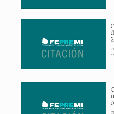
C
d
2
CI
– 
C
m
o
CI