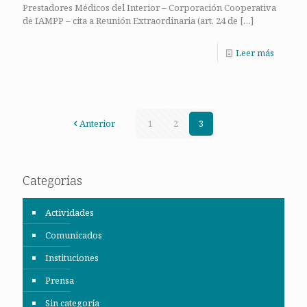
Prestadores Médicos del Interior – Corporación Cooperativa
de IAMPP – cita a Reunión Extraordinaria (art. 24 de
[…]
Leer más
Anterior
1
2
3
Categorías
Actividades
Comunicados
Instituciones
Prensa
Sin categoría